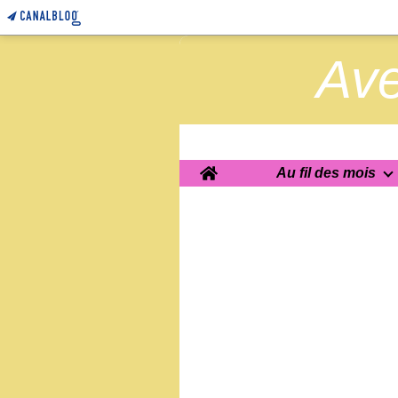
Ave
Home
Au fil des mois