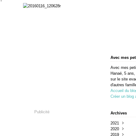
 !
Avec mes pet
Avec mes petite
Hanaé, 5 ans, 
sur le site eva
d'autres famill
Accueil du blo
Créer un blog
Publicité
Archives
2021
2020
Avril
(3)
2019
Février
Octobre
(2)
(1