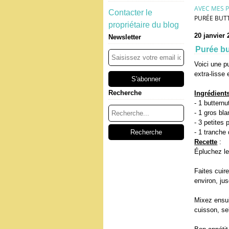
AVEC MES P
Contacter le
PURÉE BUTT
propriétaire du blog
20 janvier 
Newsletter
Purée bu
Voici une p
extra-lisse
Recherche
Ingrédient
- 1 butternu
- 1 gros bl
- 3 petites
- 1 tranche
Recette
:
Épluchez le
Faites cuir
environ, ju
Mixez ensui
cuisson, se