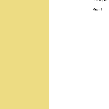
Bon appétit
Miam !