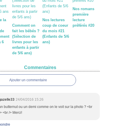
Nos romans
première
e la
Nos lectures
lecture
Comment on
coup de coeur
préférés #20
 de
fait les bébés ?
du mois #21
ement
(Sélection de
(Enfants de 5/6
a 6
livres pour les
ans)
enfants à partir
de 5/6 ans)
Commentaires
Ajouter un commentaire
gazelle33
24/04/2016 15:26
un butternut ou un demi comme on le voit sur la photo ? <br
/> <br /> Merci!
pondre