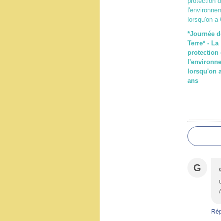
*Journée d
Terre* - La
protection
l'environn
lorsqu'on 
ans
G
Ré