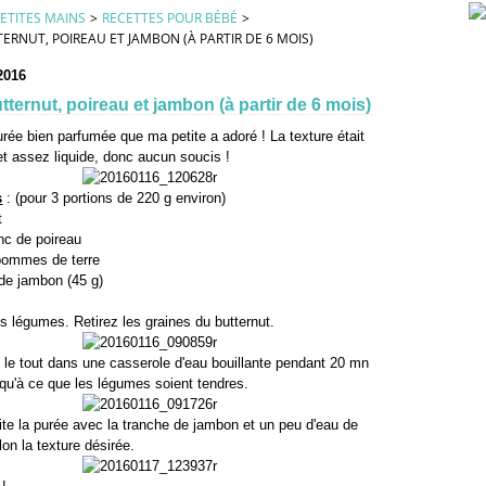
ETITES MAINS
>
RECETTES POUR BÉBÉ
>
ERNUT, POIREAU ET JAMBON (À PARTIR DE 6 MOIS)
2016
tternut, poireau et jambon (à partir de 6 mois)
urée bien parfumée que ma petite a adoré ! La texture était
 et assez liquide, donc aucun soucis !
s
: (pour 3 portions de 220 g environ)
t
anc de poireau
 pommes de terre
 de jambon (45 g)
s légumes. Retirez les graines du butternut.
e le tout dans une casserole d'eau bouillante pendant 20 mn
squ'à ce que les légumes soient tendres.
te la purée avec la tranche de jambon et un peu d'eau de
lon la texture désirée.