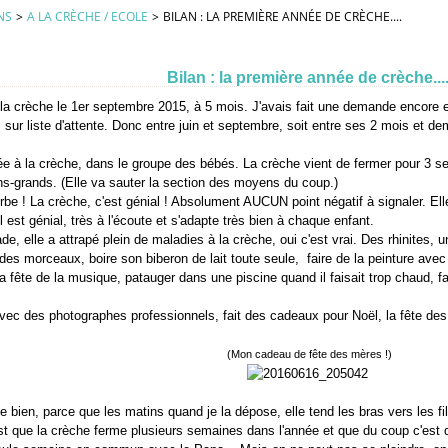
NS
>
A LA CRÈCHE / ECOLE
>
BILAN : LA PREMIÈRE ANNÉE DE CRÈCHE....
Bilan : la première année de crèche...
 la crèche le 1er septembre 2015, à 5 mois. J'avais fait une demande encore e
sur liste d'attente. Donc entre juin et septembre, soit entre ses 2 mois et dem
rée à la crèche, dans le groupe des bébés. La crèche vient de fermer pour 3 se
ns-grands. (Elle va sauter la section des moyens du coup.)
be ! La crèche, c'est génial ! Absolument AUCUN point négatif à signaler. Ell
est génial, très à l'écoute et s'adapte très bien à chaque enfant.
e, elle a attrapé plein de maladies à la crèche, oui c'est vrai. Des rhinites, un
des morceaux, boire son biberon de lait toute seule, faire de la peinture avec
a fête de la musique, patauger dans une piscine quand il faisait trop chaud, 
avec des photographes professionnels, fait des cadeaux pour Noël, la fête des 
(Mon cadeau de fête des mères !)
 bien, parce que les matins quand je la dépose, elle tend les bras vers les fill
'est que la crèche ferme plusieurs semaines dans l'année et que du coup c'est 