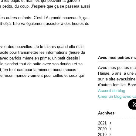
a les papis et mamies qui peuvent la garder !
es petits, du coup. J'espère que ça se passera aussi
les autres enfants. C'est LA grande nouveauté, ça.
ît déjà. Elle va également assister à des heures du
oir des nouvelles. Je le faisais quand elle était
facile pour transmettre les informations (heure du
Avec mes petites m
r avec parfois même en prime, un petit dessin !
lle s'endort tout de suite avec son doudou et sa
Avec mes petites mains
, en tout cas pour la mienne, aucun soucis !
Hanaé, 5 ans, a une v
 je recommande vraiment pour celles et ceux qui
sur le site evacuisine
d'autres familles Bonn
Accueil du blog
Créer un blog avec C
Archives
2021
2020
Avril
(3)
2019
Février
Octobre
(2)
(1)