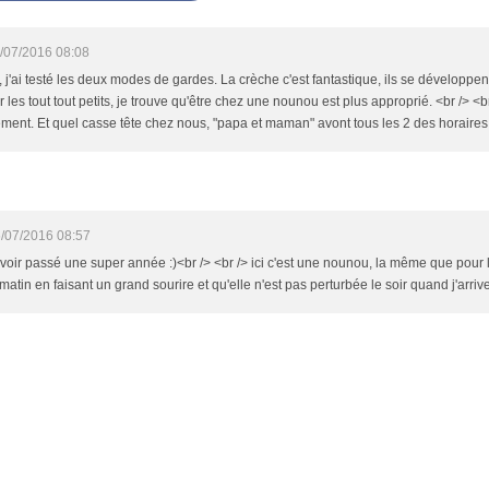
/07/2016 08:08
 j'ai testé les deux modes de gardes. La crèche c'est fantastique, ils se développen
 les tout tout petits, je trouve qu'être chez une nounou est plus approprié. <br /> <b
ent. Et quel casse tête chez nous, "papa et maman" avont tous les 2 des horaires a
/07/2016 08:57
d'avoir passé une super année :)<br /> <br /> ici c'est une nounou, la même que pour 
 matin en faisant un grand sourire et qu'elle n'est pas perturbée le soir quand j'arrive 