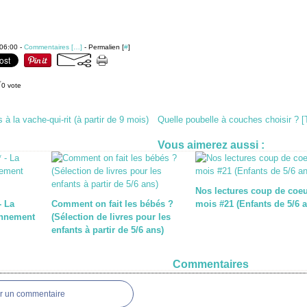
06:00 -
Commentaires [
…
]
- Permalien [
#
]
0 vote
 à la vache-qui-rit (à partir de 9 mois)
Quelle poubelle à couches choisir ? 
Vous aimerez aussi :
Nos lectures coup de coe
- La
Comment on fait les bébés ?
mois #21 (Enfants de 5/6 a
onnement
(Sélection de livres pour les
enfants à partir de 5/6 ans)
Commentaires
er un commentaire