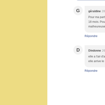
G
géraldine
28
Pour ma part,
18 mois. Pour
malheureusem
Répondre
D
Dindonne
26
elle a l'air 
elle arrive le
Répondre