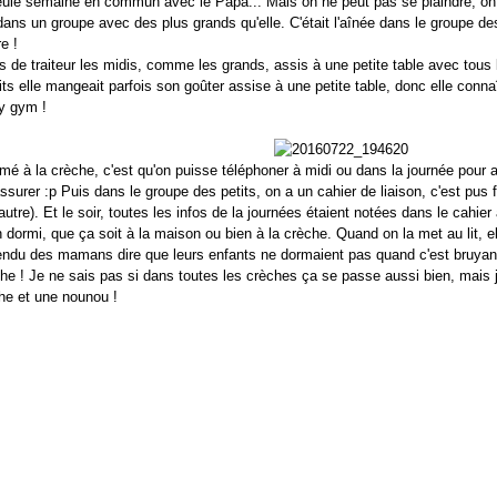
seule semaine en commun avec le Papa... Mais on ne peut pas se plaindre, on 
dans un groupe avec des plus grands qu'elle. C'était l'aînée dans le groupe d
e !
 de traiteur les midis, comme les grands, assis à une petite table avec tous 
ts elle mangeait parfois son goûter assise à une petite table, donc elle conna
by gym !
mé à la crèche, c'est qu'on puisse téléphoner à midi ou dans la journée pour av
ssurer :p Puis dans le groupe des petits, on a un cahier de liaison, c'est pus 
autre). Et le soir, toutes les infos de la journées étaient notées dans le cahie
en dormi, que ça soit à la maison ou bien à la crèche. Quand on la met au lit, e
ntendu des mamans dire que leurs enfants ne dormaient pas quand c'est bruyant
he ! Je ne sais pas si dans toutes les crèches ça se passe aussi bien, mais
he et une nounou !