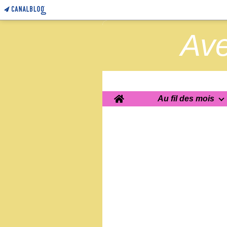
Ave
Home
Au fil des mois