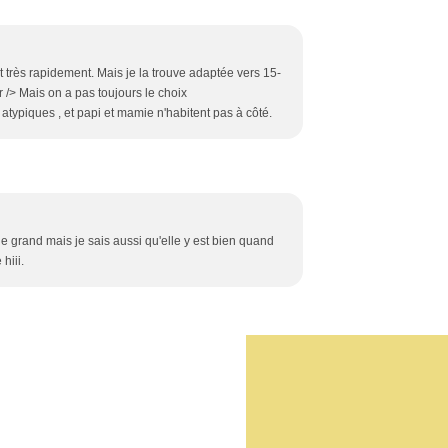
t très rapidement. Mais je la trouve adaptée vers 15-
r /> Mais on a pas toujours le choix
typiques , et papi et mamie n'habitent pas à côté.
le grand mais je sais aussi qu'elle y est bien quand
hiii.