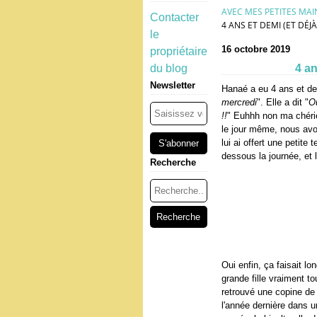
AVEC MES PETITES MAI
Contacter
4 ANS ET DEMI (ET DÉJ
le
16 octobre 2019
propriétaire
du blog
4 an
Newsletter
Hanaé a eu 4 ans et dem
mercredi
". Elle a dit "
Ou
!!
" Euhhh non ma chérie,
le jour même, nous avon
lui ai offert une petite 
dessous la journée, et l
Recherche
Oui enfin, ça faisait 
grande fille vraiment t
retrouvé une copine de 
l'année dernière dans 