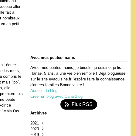
n allemand
aucoup aller
le fait à
ont nombreux
 va en petit
Avec mes petites mains
ait écrire
Avec mes petites mains, je bricole, je cuisine, je lis...
re des mots,
Hanaé, 5 ans, a une vie bien remplie ! Déjà blogueuse
jà compris le
sur le site evacuisine.fr j'espère faire la connaissance
t mais "pp".
d'autres familles Bonne visite !
, elle
Accueil du blog
 première fois
Créer un blog avec CanalBlog
ne petite
Flux RSS
voir ce
t "Mais t'as
Archives
2021
2020
Avril
(3)
2019
Février
Octobre
(2)
(1)