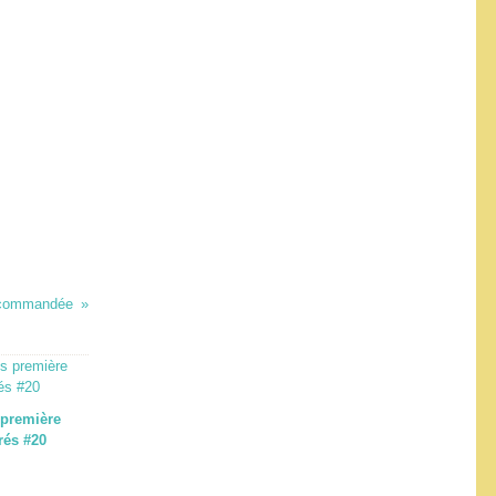
o-commandée
première
rés #20