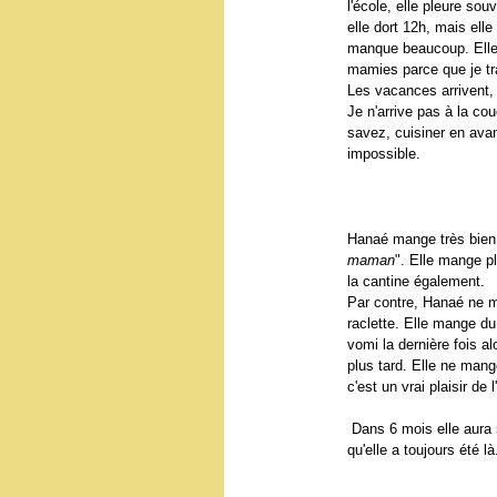
l'école, elle pleure so
elle dort 12h, mais ell
manque beaucoup. Elle e
mamies parce que je tra
Les vacances arrivent, 
Je n'arrive pas à la co
savez, cuisiner en ava
impossible.
Hanaé mange très bien 
maman
". Elle mange p
la cantine également.
Par contre, Hanaé ne ma
raclette. Elle mange du
vomi la dernière fois a
plus tard. Elle ne mang
c'est un vrai plaisir de l
Dans 6 mois elle aura 5
qu'elle a toujours été là.