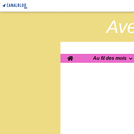
Ave
Home
Au fil des mois