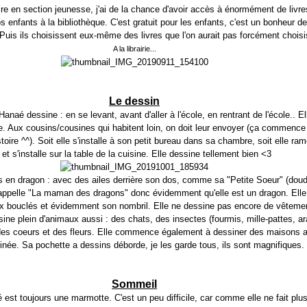
ire en section jeunesse, j'ai de la chance d'avoir accès à énormément de livr
 enfants à la bibliothèque. C'est gratuit pour les enfants, c'est un bonheur de
s. Puis ils choisissent eux-même des livres que l'on aurait pas forcément chois
A la librairie...
Le dessin
Hanaé dessine : en se levant, avant d'aller à l'école, en rentrant de l'école.. El
e. Aux cousins/cousines qui habitent loin, on doit leur envoyer (ça commence
toire ^^). Soit elle s'installe à son petit bureau dans sa chambre, soit elle ra
et s'installe sur la table de la cuisine. Elle dessine tellement bien <3
rs en dragon : avec des ailes derrière son dos, comme sa "Petite Soeur" (dou
s'appelle "La maman des dragons" donc évidemment qu'elle est un dragon. Ell
x bouclés et évidemment son nombril. Elle ne dessine pas encore de vêteme
ne plein d'animaux aussi : des chats, des insectes (fourmis, mille-pattes, ar
 des coeurs et des fleurs. Elle commence également à dessiner des maisons 
inée. Sa pochette a dessins déborde, je les garde tous, ils sont magnifiques.
Sommeil
st toujours une marmotte. C'est un peu difficile, car comme elle ne fait plus