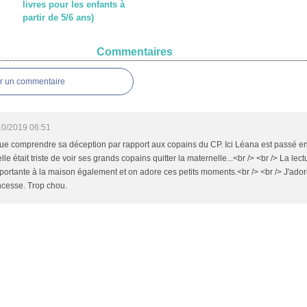
livres pour les enfants à
partir de 5/6 ans)
Commentaires
er un commentaire
10/2019 06:51
ue comprendre sa déception par rapport aux copains du CP. Ici Léana est passé e
lle était triste de voir ses grands copains quitter la maternelle...<br /> <br /> La lec
ortante à la maison également et on adore ces petits moments.<br /> <br /> J'adore
ncesse. Trop chou.