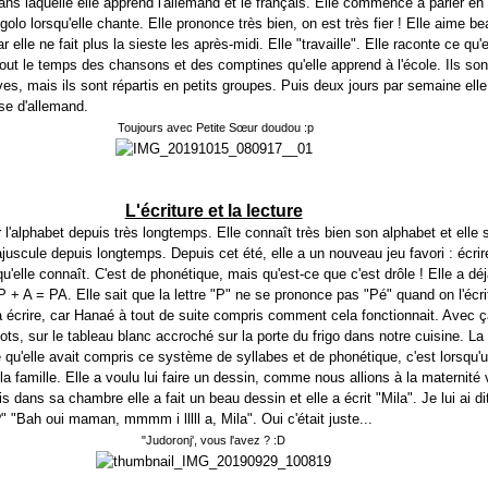
dans laquelle elle apprend l'allemand et le français. Elle commence à parler e
golo lorsqu'elle chante. Elle prononce très bien, on est très fier ! Elle aime be
elle ne fait plus la sieste les après-midi. Elle "travaille". Elle raconte ce qu'el
tout le temps des chansons et des comptines qu'elle apprend à l'école. Ils s
es, mais ils sont répartis en petits groupes. Puis deux jours par semaine elle
se d'allemand.
Toujours avec Petite Sœur doudou :p
L'écriture et la lecture
l'alphabet depuis très longtemps. Elle connaît très bien son alphabet et elle s
ajuscule depuis longtemps. Depuis cet été, elle a un nouveau jeu favori : écri
u'elle connaît. C'est de phonétique, mais qu'est-ce que c'est drôle ! Elle a dé
 P + A = PA. Elle sait que la lettre "P" ne se prononce pas "Pé" quand on l'écri
e à écrire, car Hanaé à tout de suite compris comment cela fonctionnait. Avec ça
ts, sur le tableau blanc accroché sur la porte du frigo dans notre cuisine. La
sé qu'elle avait compris ce système de syllabes et de phonétique, c'est lorsqu'u
la famille. Elle a voulu lui faire un dessin, comme nous allions à la maternité 
 dans sa chambre elle a fait un beau dessin et elle a écrit "Mila". Je lui ai di
" "Bah oui maman, mmmm i lllll a, Mila". Oui c'était juste...
"Judoronj', vous l'avez ? :D