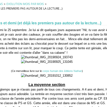
NS
>
EVOLUTION MOIS PAR MOIS
>
À LES PREMIERS PAS AUTOUR DE LA LECTURE...)
s et demi (et déjà les premiers pas autour de la lecture...)
i le 25 septembre. Je lui ai dit quelques jours auparavant "
Hé, tu vas avoir 
iiii je vais avoir des cadeaux, je vais souffler des bougies et on va faire la f
 on ne fête pas les demi-anniversaires en fait... Mince elle était tellement dé
s acheté des éclairs au chocolat pour le dessert sur lequel on a mis une boug
tente à mettre sur son lit, pour marquer le coup. Ce petite tente est géniale, elle
e soir elle est contente d'aller "dans sa cabane" !
(Ce merveilleux livre sur le
corps humain des éditions Nathan
)
La moyenne section
longtemps que je n'avais pas parlé de tous ces changements. A 4 ans et demi,
oujours aussi adorable. La rentrée en moyenne section s'est très bien passée. 
classe de l'année précédente. Par contre tous ses amis sont partie au CP. Ell
une classe de PS et GS. Cette année, elle est dans une classe de MS et GS. 