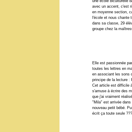
une école biculturelle 
avec un accent, c'est ri
en moyenne section, car 
l'école et nous chante 
dans sa classe, 29 élèv
groupe chez la maîtres
Elle est passionnée par 
toutes les lettres en m
en associant les sons q
principe de la lecture :
Cet article est difficil
s'amuse à écrire des mo
que j'ai vraiment réali
"Mila" est arrivée dans 
nouveau petit bébé. Puis
écrit ça toute seule ???