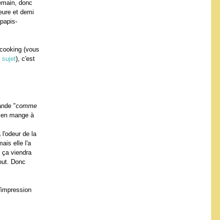
demain, donc
eure et demi
papis-
 cooking (vous
e sujet
), c'est
ande "
comme
e en mange à
l'odeur de la
ais elle l'a
, ça viendra
out. Donc
l'impression