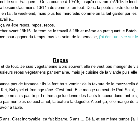
uvent le soir. Fatiguée... On la couche à 19h15, jusqu'à environ 7h/7h15 le len
e a besoin d'au moins 13/14h de sommeil en tout. Donc la petite sieste d'une h
n fait le week-end, mais plus les mercredis comme on la fait garder par les 
vaille...
ça va être repos, repos, repos.
ucher avant 19h15. Je termine le travail à 18h et même en pratiquant le Batch
nce pour gagner du temps tous les soirs de la semaine,
j'ai écrit un livre sur l
Repas
et de tout. Je suis végétarienne alors souvent elle ne veut pas manger de vi
lusieurs repas végétariens par semaine, mais je cuisine de la viande puis ell
nge pas de fromage : ils la font tous vomir : de la texture de la mozzarella à 
 Kiri, Babybel et fromage râpé. C'est tout. Elle mange un peut de Port-Salut, m
lors je ne sais pas trop. Le fromage lui donne des hauts le coeur donc tant pis
e pas non plus de béchamel, la texture la dégoûte. A part ça, elle mange de t
'avoir à table.
 ans. C'est incroyable, ça fait bizarre. 5 ans.... Déjà, et en même temps j'ai 
..