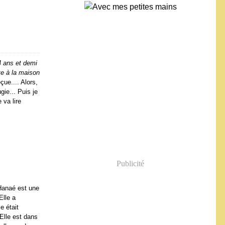
4 ans et demi
ête à la maison
çue.... Alors,
ie... Puis je
 va lire
Publicité
 Hanaé est une
Elle a
e était
Elle est dans