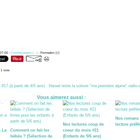
07:00 -
Commentaires [
…
]
- Permalien [
#
]
1 vote
#17 (à partir de 4/5 ans)
Hanaé teste la voiture "ma première alpine" radi
Vous aimerez aussi :
Nos romans 
Nos lectures coup de
lecture préfé
- La
Comment on fait les
coeur du mois #21
bébés ? (Sélection de
(Enfants de 5/6 ans)