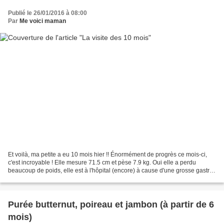
Publié le 26/01/2016 à 08:00
Par
Me voici maman
Et voilà, ma petite a eu 10 mois hier !! Énormément de progrès ce mois-ci,
c'est incroyable ! Elle mesure 71.5 cm et pèse 7.9 kg. Oui elle a perdu
beaucoup de poids, elle est à l'hôpital (encore) à cause d'une grosse gastro.
J'en parlerai dans un autre...
Purée butternut, poireau et jambon (à partir de 6
mois)