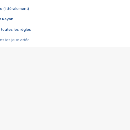
e (littéralement)
im Rayan
 toutes les règles
s les jeux vidéo
us choquant de Rockstar ? - Le scandale BULLY
e plus moche de Steam
du RÊVE tourne au CAUCHEMAR
pendant 8 heures
it… à tort
umiliés par un jeu vidéo
ire - Final Fantasy 8
ti un empire - Age of Empires